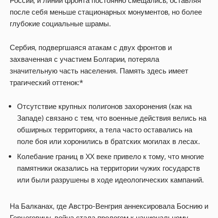
России, и линии фронта постоянно смещались, оставляя
после себя меньше стационарных монументов, но более
глубокие социальные шрамы.
Сербия, подвергшаяся атакам с двух фронтов и
захваченная с участием Болгарии, потеряла
значительную часть населения. Память здесь имеет
трагический оттенок:*
Отсутствие крупных полигонов захоронения (как на
Западе) связано с тем, что военные действия велись на
обширных территориях, а тела часто оставались на
поле боя или хоронились в братских могилах в лесах.
Колебание границ в XX веке привело к тому, что многие
памятники оказались на территории чужих государств
или были разрушены в ходе идеологических кампаний.
На Балканах, где Австро-Венгрия аннексировала Боснию и
Герцеговину, война стала прологом к национальному