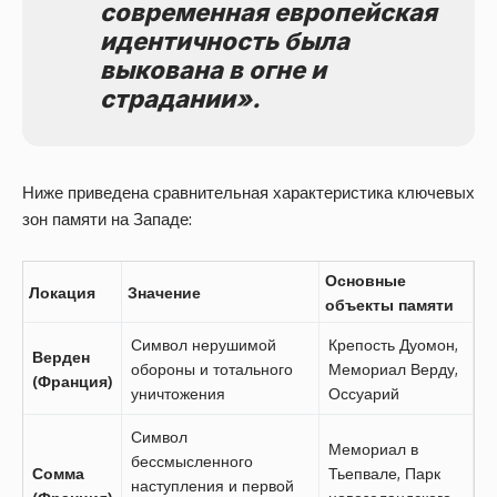
современная европейская
идентичность была
выкована в огне и
страдании».
Ниже приведена сравнительная характеристика ключевых
зон памяти на Западе:
Основные
Локация
Значение
объекты памяти
Символ нерушимой
Крепость Дуомон,
Верден
обороны и тотального
Мемориал Верду,
(Франция)
уничтожения
Оссуарий
Символ
Мемориал в
бессмысленного
Сомма
Тьепвале, Парк
наступления и первой
(Франция)
новозеландского