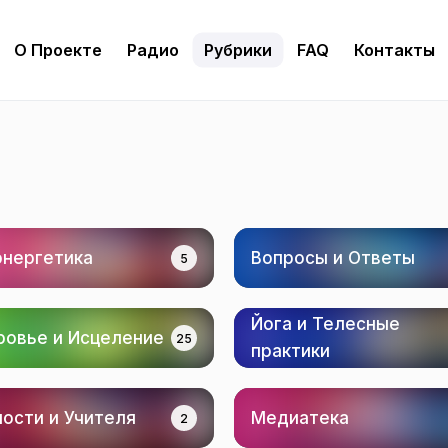
О Проекте
Радио
Рубрики
FAQ
Контакты
энергетика
Вопросы и Ответы
5
Йога и Телесные
ровье и Исцеление
25
практики
ости и Учителя
Медиатека
2