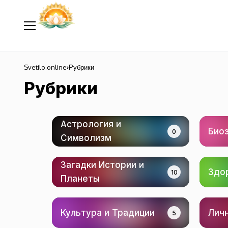
Svetilo.online
Рубрики
Рубрики
Астрология и
Био
0
Символизм
Загадки Истории и
Здо
10
Планеты
Культура и Традиции
Личн
5