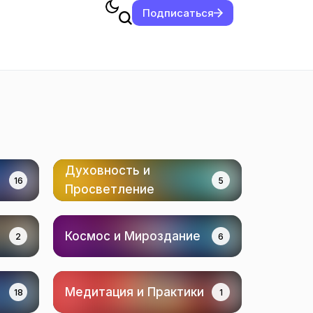
Подписаться
Духовность и
16
5
Просветление
Космос и Мироздание
2
6
Медитация и Практики
18
1