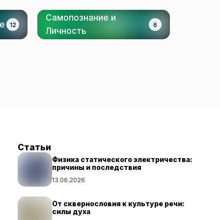
Самопознание и
ие
12
6
Личность
Статьи
Физика статического электричества:
причины и последствия
13.06.2026
От сквернословия к культуре речи:
силы духа