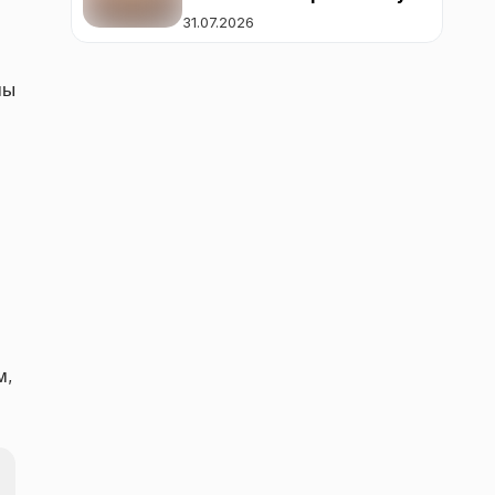
31.07.2026
мы
м,