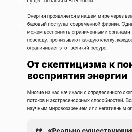
существования и Вселенной.
Энергия проявляется в нашем мире через вз
базовый постулат современной физики. Одна
можем воспринять ограниченными органами ч
повсюду, пронизывают каждую клетку, каждое
ограничивает этот великий ресурс.
От скептицизма к п
восприятия энергии
Многие из нас начинали с определенного ск
потоков и экстрасенсорных способностей. В
научным мировоззрением или негативным оп
«Реально существующим